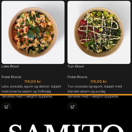
Laks Bowl
Tun Bowl
Poke Bowls
Poke Bowls
119,00
kr.
119,00
kr.
Laks, avocado, agurk og daikon, toppet
Tun, avocado og agurk, toppet med
med sriracha sesam og forårsløg.
blandet sesam og purløg.
Serveres med 1 vælgfrit dyppelse.
Serveres med 1 vælgfrit dyppelse.