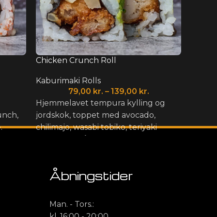
Chicken Crunch Roll
Philad
Kaburimaki Rolls
Kaburi
79,00
kr.
–
139,00
kr.
Hjemmelavet tempura kylling og
Tempur
unch,
jordskok, toppet med avocado,
toppet
.
chilimajo, wasabi tobiko, teriyaki
forårsl
sauce og forårsløg.
Åbningstider
Man. - Tors.:
kl. 16:00 - 20:00