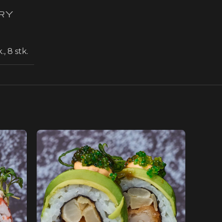
ERY
k.
,
8 stk.