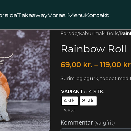
orside
Takeaway
Vores Menu
Kontakt
Forside
/
Kaburimaki Rolls
/
Rain
Rainbow Roll
69,00
kr.
–
119,00
kr
Surimi og agurk, toppet med f
VARIANT
: 4 STK.
4 stk.
8 stk.
Ryd