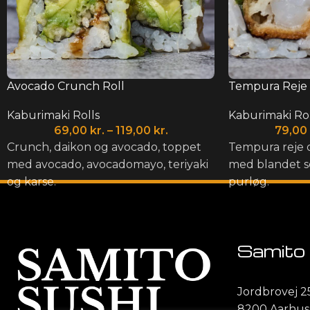
Avocado Crunch Roll
Tempura Reje 
Kaburimaki Rolls
Kaburimaki Rol
69,00
kr.
–
119,00
kr.
79,00
Crunch, daikon og avocado, toppet
Tempura reje 
med avocado, avocadomayo, teriyaki
med blandet se
og karse.
purløg.
Samito 
Jordbrovej 2
8200 Aarhus