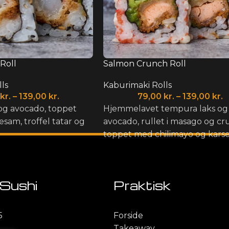
Roll
Salmon Crunch Roll
ls
Kaburimaki Rolls
kr.
–
139,00
kr.
79,00
kr.
–
139,00
kr.
og avocado, toppet
Hjemmelavet tempura laks og
sam, troffel tatar og
avocado, rullet i masago og cr
toppet med chilimayo og karse
Sushi
Praktisk
5
Forside
Takeaway