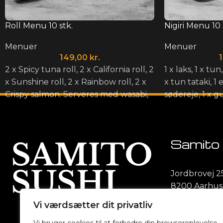
Roll Menu 10 stk.
Nigiri Menu 10 
Menuer
Menuer
149,00
kr.
2 x Spicy tuna roll, 2 x California roll, 2
1 x laks, 1 x tun
x Sunshine roll, 2 x Rainbow roll, 2 x
x tun tataki, 1 
Crispy salmon. Serveres med wasabi,
sødereje, 1 x 
ingefær og soja.
1 x gunkan med
kammusling. S
ingefær og soj
Samito 
Jordbrovej 2
8200 Aarhus
Vi værdsætter dit privatliv
+45 81 93 31 