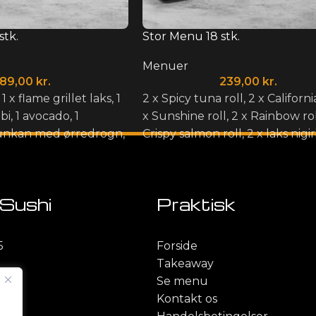
stk.
Stor Menu 18 stk.
Menuer
189,00
kr.
239,00
kr.
, 1 x flame grillet laks, 1
2 x Spicy tuna roll, 2 x California
ebi, 1 avocado, 1
x Sunshine roll, 2 x Rainbow rol
gunkan med ørredrogn,
Crispy salmon roll, 2 x laks nigiri
 laksetatar, 1 x
tun nigiri, 2 x flame grillet laks n
erveres med wasabi,
x tun tataki nigiri. Serveres me
a.
wasabi, ingefær og soja.
Sushi
Praktisk
5
Forside
Takeaway
Se menu
44
Kontakt os