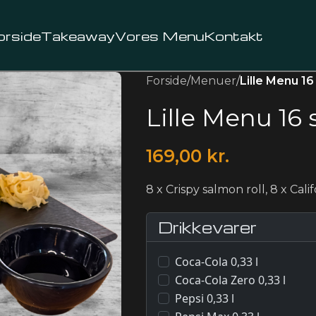
orside
Takeaway
Vores Menu
Kontakt
Forside
/
Menuer
/
Lille Menu 16
Lille Menu 16 s
169,00
kr.
8 x Crispy salmon roll, 8 x Cali