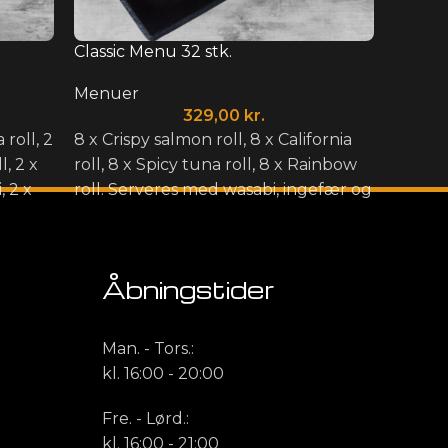
Classic Menu 32 stk.
Delux 
Menuer
Menu
329,00
kr.
 roll, 2
8 x Crispy salmon roll, 8 x California
8 x Te
l, 2 x
roll, 8 x Spicy tuna roll, 8 x Rainbow
crunch
, 2 x
roll. Serveres med wasabi, ingefær og
Rainbo
igiri, 2
soja.
Server
d
soja.
Åbningstider
Man. - Tors.:
kl. 16:00 - 20:00
Fre. - Lørd.:
kl. 16:00 - 21:00